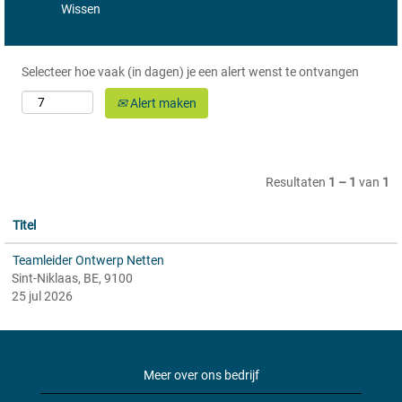
Wissen
Selecteer hoe vaak (in dagen) je een alert wenst te ontvangen
Alert maken
Resultaten
1 – 1
van
1
Titel
Teamleider Ontwerp Netten
Sint-Niklaas, BE, 9100
25 jul 2026
Meer over ons bedrijf