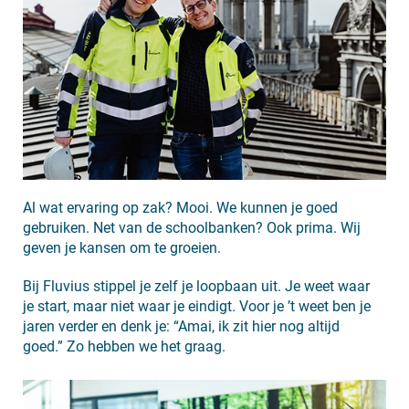
Al wat ervaring op zak? Mooi. We kunnen je goed
Doe
gebruiken. Net van de schoolbanken? Ook prima. Wij
vooral
geven je kansen om te groeien.
waar
je
Bij Fluvius stippel je zelf je loopbaan uit. Je weet waar
goed
in
je start, maar niet waar je eindigt. Voor je ’t weet ben je
bent
jaren verder en denk je: “Amai, ik zit hier nog altijd
goed.” Zo hebben we het graag.