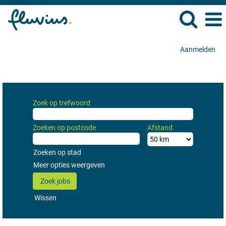
Aanmelden
Zoekresultaten voor
"ICT, Data & Analytics".
Zoek op trefwoord
Zoeken op postcode
Afstand
Zoeken op stad
Meer opties weergeven
Wissen