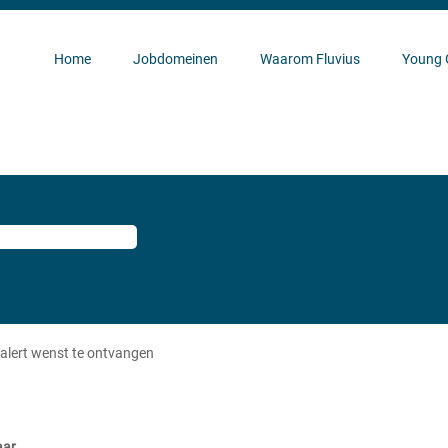
Home
Jobdomeinen
Waarom Fluvius
Young 
 alert wenst te ontvangen
aar.