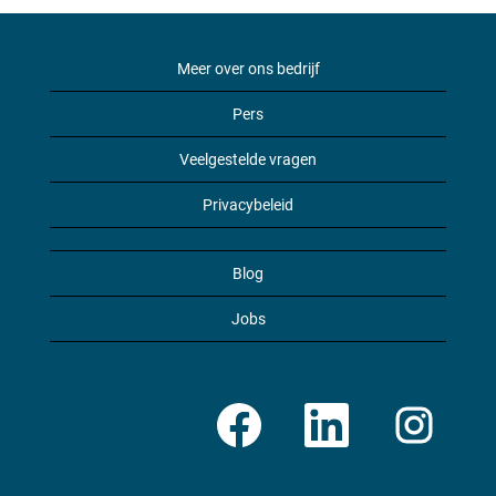
Meer over ons bedrijf
Pers
Veelgestelde vragen
Privacybeleid
Blog
Jobs
O
O
O
p
p
p
e
e
e
n
n
n
t
t
t
i
i
i