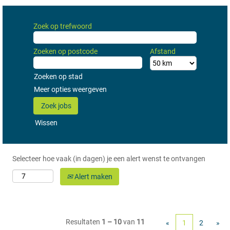
Zoek op trefwoord
Zoeken op postcode
Afstand
Zoeken op stad
Meer opties weergeven
Wissen
Selecteer hoe vaak (in dagen) je een alert wenst te ontvangen
Alert maken
Resultaten
1 – 10
van
11
«
1
2
»