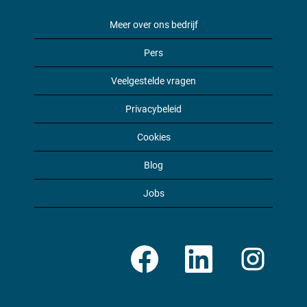
Meer over ons bedrijf
Pers
Veelgestelde vragen
Privacybeleid
Cookies
Blog
Jobs
O
O
O
p
p
p
e
e
e
n
n
n
t
t
t
i
i
i
n
n
n