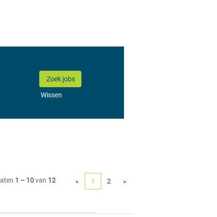
Wissen
taten
1 – 10
van
12
«
1
2
»