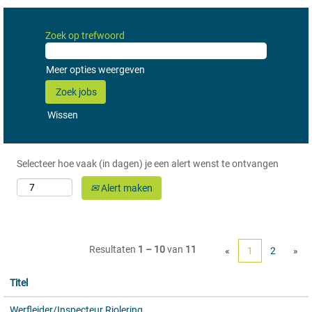
Zoek op trefwoord
Meer opties weergeven
Wissen
Selecteer hoe vaak (in dagen) je een alert wenst te ontvangen
Alert maken
Resultaten
1 – 10
van
11
«
1
2
»
Titel
Werfleider/Inspecteur Riolering