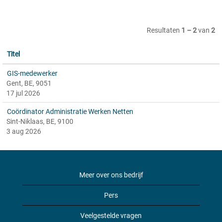
Resultaten
1 – 2
van
2
Titel
GIS-medewerker
Gent, BE, 9051
17 jul 2026
Coördinator Administratie Werken Netten
Sint-Niklaas, BE, 9100
3 aug 2026
Meer over ons bedrijf
Pers
Veelgestelde vragen