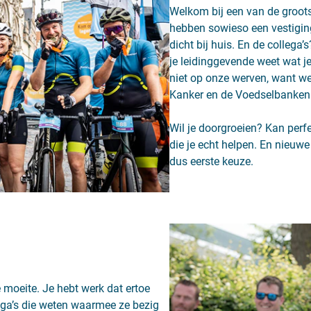
Welkom bij een van de groot
hebben sowieso een vestiging
dicht bij huis. En de collega’s
je leidinggevende weet wat j
niet op onze werven, want w
Kanker en de Voedselbanken
Wil je doorgroeien? Kan perfe
die je echt helpen. En nieuwe j
dus eerste keuze.
de moeite. Je hebt werk dat ertoe
lega’s die weten waarmee ze bezig