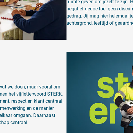
ruimte geven om jezelf te zijn. 
negatief gedoe toe: geen discri
gedrag. Jij mag hier helemaal je
achtergrond, leeftijd of geaardh
m wat we doen, maar vooral om
en het vijfletterwoord STERK,
ent, respect en klant centraal.
amenwerking en de manier
 elkaar omgaan. Daarnaast
chap centraal.