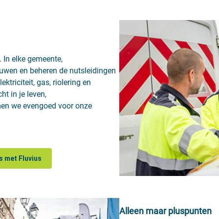
. In elke gemeente,
bouwen en beheren de nutsleidingen
ktriciteit, gas, riolering en
ht in je leven,
men we evengoed voor onze
s met Fluvius
Alleen maar pluspunten